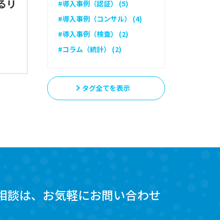
るリ
#導入事例（認証） (5)
#導入事例（コンサル） (4)
#導入事例（検査） (2)
#コラム（統計） (2)
タグ全てを表示
相談は、お気軽にお問い合わせ