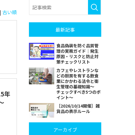
|
古い順
最新記事
食品偽装を防ぐ品質管
理の実務ガイド｜発生
原因・リスクと防止対
策チェックリスト
カフェやレストランな
どの厨房を有する飲食
業にかかわる法令と衛
生管理の基礎知識～
チェックすべき5つのポ
25年
イント～
～
［2026/10/14開催］雑
貨品の表示ルール
アーカイブ