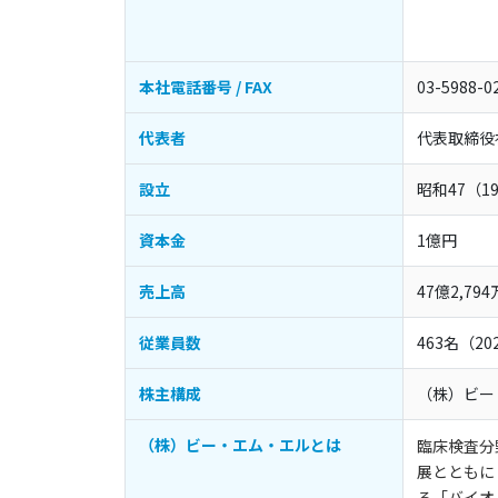
本社電話番号 / FAX
03-5988-0
代表者
代表取締役
設立
昭和47（1
資本金
1億円
売上高
47億2,79
従業員数
463名（2
株主構成
（株）ビー
（株）ビー・エム・エルとは
臨床検査分
展とともに
る「バイオ