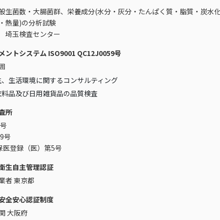
般生菌数・大腸菌群、栄養成分(水分・灰分・たんぱく質・脂質・炭水
・熱量)の分析試験
 埼玉検査センター
トシステム ISO9001 QC12J0059号
囲
生、生活環境に関するコンサルティング
衣料品及び日用雑貨品の品質検査
査所
3号
39号
札保医登録（医）第5号
衛生自主管理認証
業者 東京都
安全安心認証制度
関 大阪府