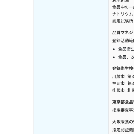
適用範囲
食品中の一
ナトリウム
認定試験所
品質マネジメン
登録活動範
食品衛
食品、
登録衛生検
川越市 : 第
福岡市 : 福
札幌市 : 
東京都食品
指定審査事
大阪版食の
指定認証機